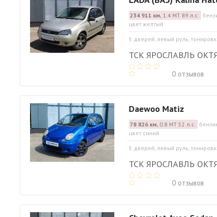
234 911 км,
1.4 МТ 89 л.с.
бенз
цвет желтый
5 дверей, левый руль, тонировк
ТСК ЯРОСЛАВЛЬ ОКТ
0 отзывов
Daewoo Matiz
78 826 км,
0.8 МТ 52 л.с.
бензин
цвет синий
5 дверей, левый руль, тонировк
ТСК ЯРОСЛАВЛЬ ОКТ
0 отзывов