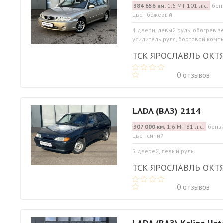
384 656 км,
1.6 МТ 101 л.с.
бен
цвет бежевый
4 двери, левый руль, обогрев з
усилитель руля, бортовой комп
ТСК ЯРОСЛАВЛЬ ОКТ
0 отзывов
LADA (ВАЗ) 2114
307 000 км,
1.6 МТ 81 л.с.
бензи
цвет синий
5 дверей, левый руль
ТСК ЯРОСЛАВЛЬ ОКТ
0 отзывов
LADA (ВАЗ) Kalina Hat