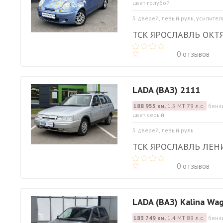
цвет голубой
5 дверей, левый руль, усилител
ТСК ЯРОСЛАВЛЬ ОКТ
0 отзывов
LADA (ВАЗ) 2111
188 955 км,
1.5 МТ 79 л.с.
бенз
цвет серый
5 дверей, левый руль
ТСК ЯРОСЛАВЛЬ ЛЕ
0 отзывов
LADA (ВАЗ) Kalina Wa
183 749 км,
1.4 МТ 89 л.с.
бенз