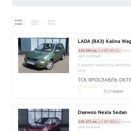
LADA (ВАЗ) Kalina Wa
236 049 км,
1.4 МТ 89 л.с.
бенз
цвет зеленый
5 дверей, левый руль, антибло
руля
ТСК ЯРОСЛАВЛЬ ОКТ
0 отзывов
Daewoo Nexia Sedan
102 472 км,
1.5 МТ 80 л.с.
бенз
цвет красный