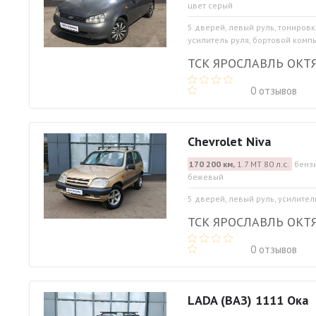
цвет серый
5 дверей, левый руль, тонировк
усилитель руля, бортовой комп
ТСК ЯРОСЛАВЛЬ ОКТ
0 отзывов
Chevrolet Niva
170 200 км,
1.7 МТ 80 л.с.
бензи
бежевый
5 дверей, левый руль, усилител
ТСК ЯРОСЛАВЛЬ ОКТ
0 отзывов
LADA (ВАЗ) 1111 Ока