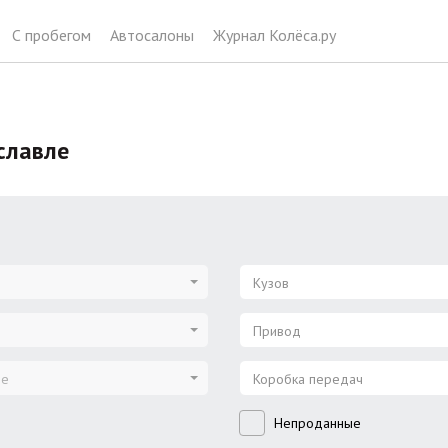
С пробегом
Автосалоны
Журнал Колёса.ру
славле
Кузов
Привод
ие
Коробка передач
Непроданные