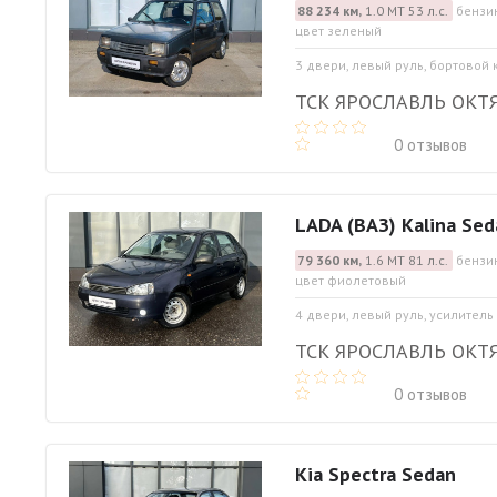
88 234 км,
1.0 МТ 53 л.с.
бензин
цвет зеленый
3 двери, левый руль, бортовой
ТСК ЯРОСЛАВЛЬ ОКТ
0 отзывов
LADA (ВАЗ) Kalina Sed
79 360 км,
1.6 МТ 81 л.с.
бензин
цвет фиолетовый
4 двери, левый руль, усилитель
ТСК ЯРОСЛАВЛЬ ОКТ
0 отзывов
Kia Spectra Sedan