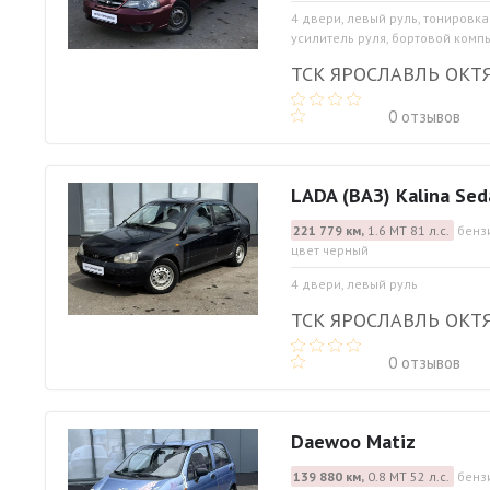
4 двери, левый руль, тонировка
усилитель руля, бортовой комп
ТСК ЯРОСЛАВЛЬ ОКТ
0 отзывов
LADA (ВАЗ) Kalina Sed
221 779 км,
1.6 МТ 81 л.с.
бенз
цвет черный
4 двери, левый руль
ТСК ЯРОСЛАВЛЬ ОКТ
0 отзывов
Daewoo Matiz
139 880 км,
0.8 МТ 52 л.с.
бенз